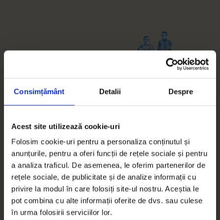
Episodul 4
Procesul
Consimțământ
Detalii
Despre
Mădălina vrea să câștige custodia copiilor și face naveta de la
Buziaș la București pentru procese. Rudele și vecinii o presează
Acest site utilizează cookie-uri
să revină acasă. Satul ei virtual o încurajează să continue. Ce va
Folosim cookie-uri pentru a personaliza conținutul și
alege?
anunțurile, pentru a oferi funcții de rețele sociale și pentru
a analiza traficul. De asemenea, le oferim partenerilor de
rețele sociale, de publicitate și de analize informații cu
privire la modul în care folosiți site-ul nostru. Aceștia le
pot combina cu alte informații oferite de dvs. sau culese
în urma folosirii serviciilor lor.