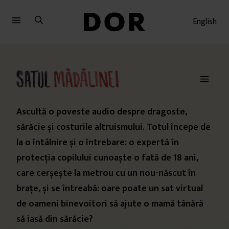
Sari
Sari
la
la
English
meniu
conținut
Ascultă o poveste audio despre dragoste,
sărăcie și costurile altruismului. Totul începe de
la o întâlnire și o întrebare: o expertă în
protecția copilului cunoaște o fată de 18 ani,
care cerșește la metrou cu un nou-născut în
brațe, și se întreabă: oare poate un sat virtual
de oameni binevoitori să ajute o mamă tânără
să iasă din sărăcie?