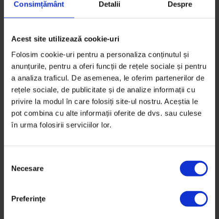
Consimțământ
Detalii
Despre
Acest site utilizează cookie-uri
Folosim cookie-uri pentru a personaliza conținutul și
anunțurile, pentru a oferi funcții de rețele sociale și pentru
a analiza traficul. De asemenea, le oferim partenerilor de
rețele sociale, de publicitate și de analize informații cu
privire la modul în care folosiți site-ul nostru. Aceștia le
pot combina cu alte informații oferite de dvs. sau culese
DoR #15 – Primăvară 2014
în urma folosirii serviciilor lor.
20,00
lei
25,00
lei
S
Necesare
e
l
e
Preferinţe
c
ț