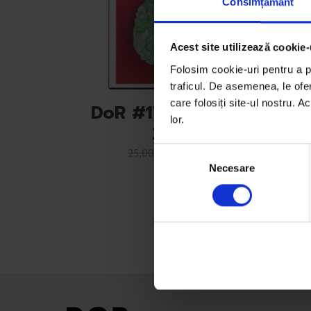
Consimțământ
Acest site utilizează cookie-
Folosim cookie-uri pentru a pe
traficul. De asemenea, le ofer
care folosiți site-ul nostru. A
DoR #17 – Toamnă
lor.
2014
20,00
lei
25,00
lei
S
Necesare
e
l
e
c
ț
i
a
c
o