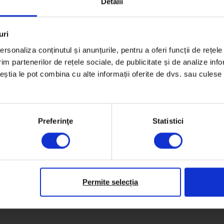
Detalii
uri
rsonaliza conținutul și anunțurile, pentru a oferi funcții de rețele
im partenerilor de rețele sociale, de publicitate și de analize info
ceștia le pot combina cu alte informații oferite de dvs. sau culese î
Preferinţe
Statistici
Permite selecția