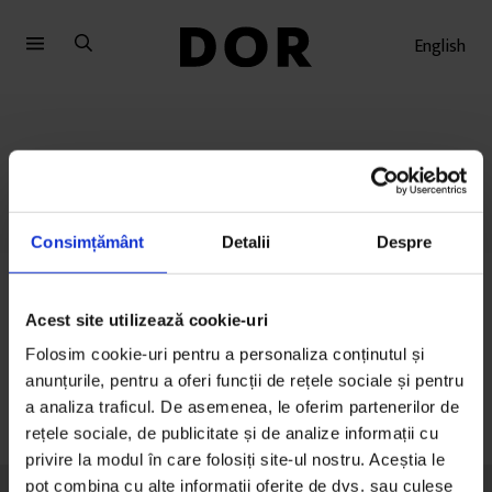
Sari
Sari
la
la
English
meniu
conținut
Superscrieri
Consimțământ
Detalii
Despre
Reportaj – Premiul I
Acest site utilizează cookie-uri
Folosim cookie-uri pentru a personaliza conținutul și
anunțurile, pentru a oferi funcții de rețele sociale și pentru
a analiza traficul. De asemenea, le oferim partenerilor de
rețele sociale, de publicitate și de analize informații cu
privire la modul în care folosiți site-ul nostru. Aceștia le
pot combina cu alte informații oferite de dvs. sau culese