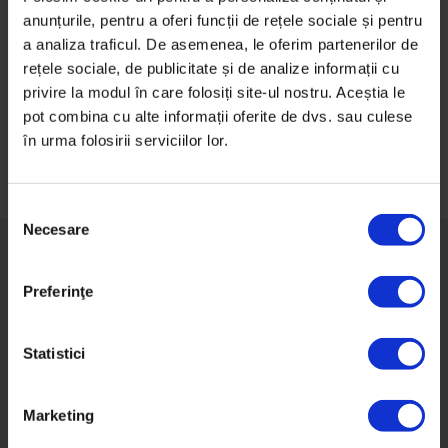
E posibil ca informațiile pe care le căutai să fie în altă
anunțurile, pentru a oferi funcții de rețele sociale și pentru
parte pe site.
a analiza traficul. De asemenea, le oferim partenerilor de
Mergi pe homepage-ul nostru
dor.ro
sau
caută pe
rețele sociale, de publicitate și de analize informații cu
site
subiectele preferate.
privire la modul în care folosiți site-ul nostru. Aceștia le
pot combina cu alte informații oferite de dvs. sau culese
în urma folosirii serviciilor lor.
S
Necesare
e
l
e
Preferinţe
c
Despre DoR
ț
i
Statistici
Impact
a
Newsletter
c
Marketing
o
Termeni şi condiţii