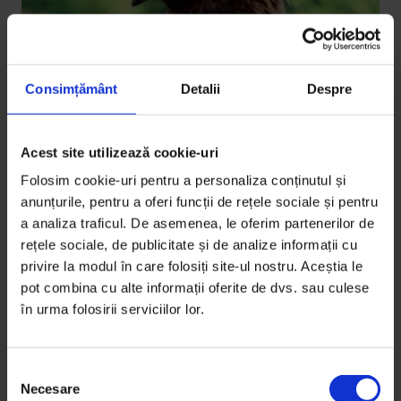
Consimțământ
Detalii
Despre
Acest site utilizează cookie-uri
Mediu
,
Reportaje
Folosim cookie-uri pentru a personaliza conținutul și
Acvila și oamenii
anunțurile, pentru a oferi funcții de rețele sociale și pentru
O intrigă biologică, birocratică și filosofică țesută în
a analiza traficul. De asemenea, le oferim partenerilor de
rețele sociale, de publicitate și de analize informații cu
jurul unei păsări cât o lume.
privire la modul în care folosiți site-ul nostru. Aceștia le
pot combina cu alte informații oferite de dvs. sau culese
De
Lavinia Gliga
în urma folosirii serviciilor lor.
Timp de citire: 23 de minute
15 februarie 2016
S
Necesare
e