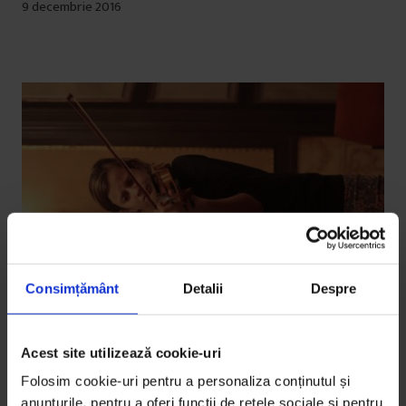
9 decembrie 2016
Consimțământ
Detalii
Despre
Acest site utilizează cookie-uri
Folosim cookie-uri pentru a personaliza conținutul și
Texte
,
Vești de la DoR
anunțurile, pentru a oferi funcții de rețele sociale și pentru