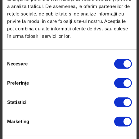
[Corespondență SoNoRo] Încă o dată!
a analiza traficul. De asemenea, le oferim partenerilor de
rețele sociale, de publicitate și de analize informații cu
Cei mai talentați bursieri ai Festivalului SoNoRo cântă,
privire la modul în care folosiți site-ul nostru. Aceștia le
pe 11 noiembrie, împreună cu maeștrii lor, la Colegiul…
pot combina cu alte informații oferite de dvs. sau culese
în urma folosirii serviciilor lor.
De
Adrian Lungu
Timp de citire: 4 minute
11 noiembrie 2014
S
Necesare
e
l
e
Preferinţe
c
ț
i
Statistici
a
c
Marketing
o
n