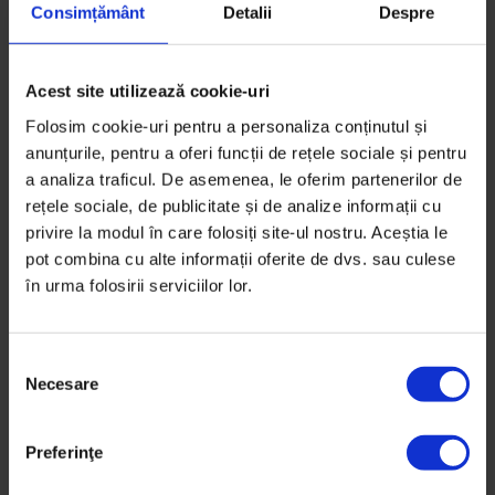
Consimțământ
Detalii
Despre
Acest site utilizează cookie-uri
Folosim cookie-uri pentru a personaliza conținutul și
anunțurile, pentru a oferi funcții de rețele sociale și pentru
a analiza traficul. De asemenea, le oferim partenerilor de
rețele sociale, de publicitate și de analize informații cu
privire la modul în care folosiți site-ul nostru. Aceștia le
pot combina cu alte informații oferite de dvs. sau culese
în urma folosirii serviciilor lor.
S
Necesare
e
l
e
Texte
,
Vești de la DoR
Preferinţe
c
[Corespondență Anim’est] Viața ca-n
ț