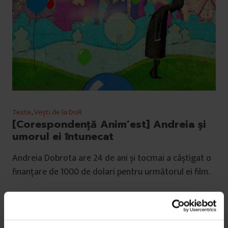
Texte
,
Vești de la DoR
[Corespondență Anim’est] Andreia și
umorul ei întunecat
Andreia Dobrota are 24 de ani și tocmai a câștigat o
finanțare de 1000 de dolari pentru următorul ei film.
De
Adi Bulboacă
Timp de citire: 3 minute
12 octombrie 2014