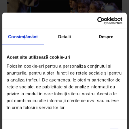
Consimțământ
Detalii
Despre
Acest site utilizează cookie-uri
Bucuresteanul
,
Texte
Folosim cookie-uri pentru a personaliza conținutul și
Bucureșteanul: Ăia mici să stea în față
anunțurile, pentru a oferi funcții de rețele sociale și pentru
a analiza traficul. De asemenea, le oferim partenerilor de
Nu e simplu să ții un copil locului, darămite să urci pe
rețele sociale, de publicitate și de analize informații cu
o scenă și să dirijezi câteva sute în două ore.
privire la modul în care folosiți site-ul nostru. Aceștia le
pot combina cu alte informații oferite de dvs. sau culese
De
Anca Iosif
în urma folosirii serviciilor lor.
Fotografii de
Vlad Catană
Timp de citire: 8 minute
18 decembrie 2016
S