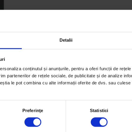
Detalii
uri
rsonaliza conținutul și anunțurile, pentru a oferi funcții de rețele
în
im partenerilor de rețele sociale, de publicitate și de analize info
e
ceștia le pot combina cu alte informații oferite de dvs. sau culese î
Preferinţe
Statistici