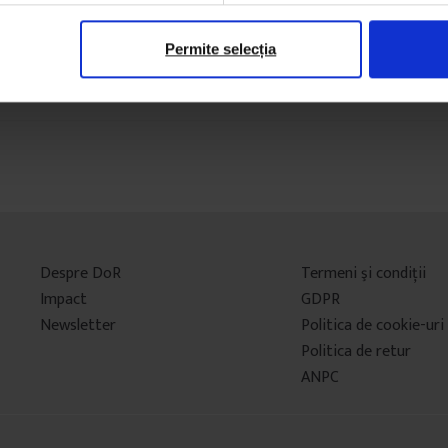
Permite selecția
Despre DoR
Termeni şi condiţii
Impact
GDPR
Newsletter
Politica de cookie-uri
Politica de retur
ANPC