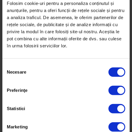
DoR caută asistent manager pe
Folosim cookie-uri pentru a personaliza conținutul și
distribuție
anunțurile, pentru a oferi funcții de rețele sociale și pentru
a analiza traficul. De asemenea, le oferim partenerilor de
Dacă vrei să descoperi procesul logistic al DoR, să
rețele sociale, de publicitate și de analize informații cu
lucrăm împreună la distribuția revistei în țară și în
privire la modul în care folosiți site-ul nostru. Aceștia le
lume,…
pot combina cu alte informații oferite de dvs. sau culese
în urma folosirii serviciilor lor.
De
DoR
Timp de citire: 3 minute
31 mai 2016
S
Necesare
e
l
e
Preferinţe
c
ț
i
Statistici
a
c
Marketing
o