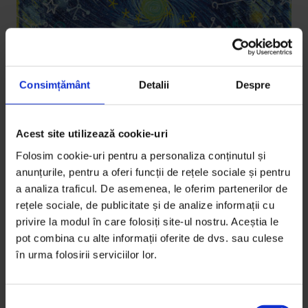
Consimțământ
Detalii
Despre
Eseuri
Acest site utilizează cookie-uri
Astrofizicienii
Folosim cookie-uri pentru a personaliza conținutul și
O poveste despre trei astrofizicieni și o Luiză
anunțurile, pentru a oferi funcții de rețele sociale și pentru
a analiza traficul. De asemenea, le oferim partenerilor de
pierdută în spațiu, găuri negre și felul în care ne uităm
rețele sociale, de publicitate și de analize informații cu
la Univers.
privire la modul în care folosiți site-ul nostru. Aceștia le
pot combina cu alte informații oferite de dvs. sau culese
De
Luiza Vasiliu
în urma folosirii serviciilor lor.
Ilustrații de
David Stroe
Timp de citire: 21 de minute
27 noiembrie 2014
S