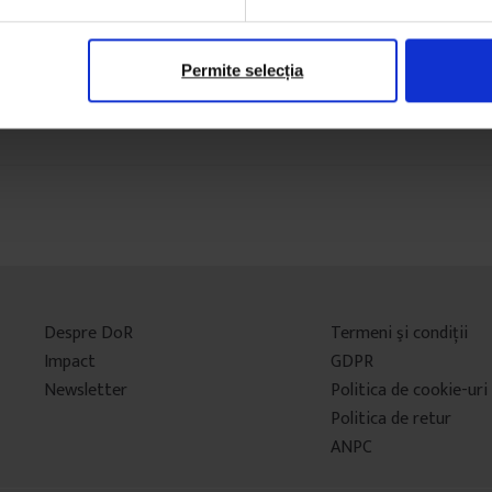
Permite selecția
Despre DoR
Termeni şi condiţii
Impact
GDPR
Newsletter
Politica de cookie-uri
Politica de retur
ANPC