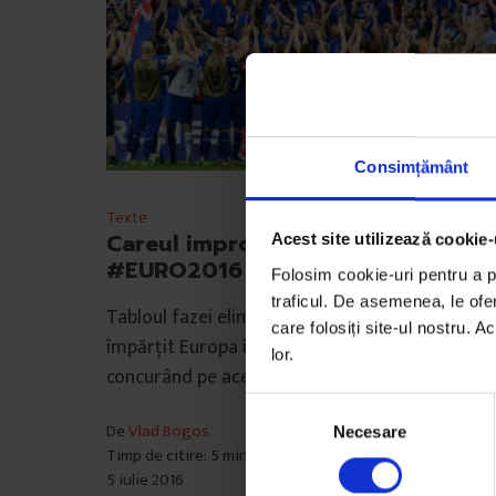
Consimțământ
Texte
Careul improbabil de la
Acest site utilizează cookie-
#EURO2016
Folosim cookie-uri pentru a pe
traficul. De asemenea, le ofer
Tabloul fazei eliminatorii de la EURO 2016 a
care folosiți site-ul nostru. A
împărțit Europa în două, cu toate marile favori
lor.
concurând pe același…
S
De
Vlad Bogos
Necesare
e
Timp de citire: 5 minute
l
5 iulie 2016
e