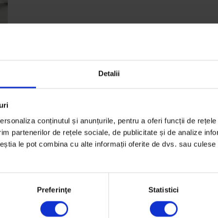
Detalii
uri
rsonaliza conținutul și anunțurile, pentru a oferi funcții de rețele
im partenerilor de rețele sociale, de publicitate și de analize info
n
ceștia le pot combina cu alte informații oferite de dvs. sau culese î
l
Preferinţe
Statistici