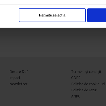
Permite selecția
Despre DoR
Termeni şi condiţii
Impact
GDPR
Newsletter
Politica de cookie-uri
Politica de retur
ANPC