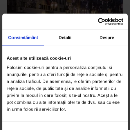
Consimțământ
Detalii
Despre
Acest site utilizează cookie-uri
Bucuresteanul
Folosim cookie-uri pentru a personaliza conținutul și
Bucureșteanul: Iată, vin claxonagii
anunțurile, pentru a oferi funcții de rețele sociale și pentru
a analiza traficul. De asemenea, le oferim partenerilor de
Cum traficul definește, de vrem sau nu, felul în care
rețele sociale, de publicitate și de analize informații cu
ne trecem Sărbătorile, ne-am întrebat cum ar suna
privire la modul în care folosiți site-ul nostru. Aceștia le
un colind…
pot combina cu alte informații oferite de dvs. sau culese
în urma folosirii serviciilor lor.
De
DoR
Timp de citire: 3 minute
23 decembrie 2016
S