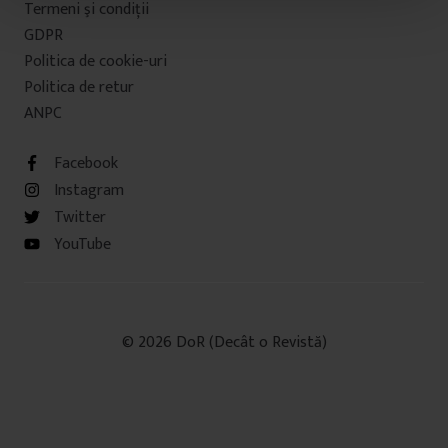
Termeni şi condiţii
t
u
GDPR
l
Politica de cookie-uri
u
Politica de retur
i
ANPC
Facebook
Instagram
Twitter
YouTube
© 2026 DoR (Decât o Revistă)