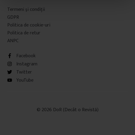
t
Termeni şi condiţii
u
GDPR
l
Politica de cookie-uri
u
Politica de retur
i
ANPC
Facebook
Instagram
Twitter
YouTube
© 2026 DoR (Decât o Revistă)