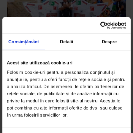
Consimțământ
Detalii
Despre
Acest site utilizează cookie-uri
Eseuri
Scrisoare din Bogotá
Folosim cookie-uri pentru a personaliza conținutul și
anunțurile, pentru a oferi funcții de rețele sociale și pentru
Pacea e lucrul pe care pare că și-l dorește toată
a analiza traficul. De asemenea, le oferim partenerilor de
lumea. Dar, în Columbia, democrația directă nu a
rețele sociale, de publicitate și de analize informații cu
reușit să ducă la pace.
privire la modul în care folosiți site-ul nostru. Aceștia le
pot combina cu alte informații oferite de dvs. sau culese
De
Paula Veselovschi
în urma folosirii serviciilor lor.
Fotografie de
Paula Veselovschi
Timp de citire: 5 minute