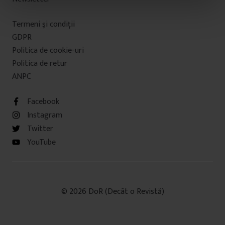
n
t
Termeni şi condiţii
u
GDPR
l
Politica de cookie-uri
u
i
Politica de retur
ANPC
Facebook
Instagram
Twitter
YouTube
© 2026 DoR (Decât o Revistă)