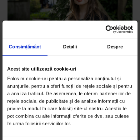
Consimțământ
Detalii
Despre
Portrete
Ruxandra Gîdei crede în citit și vrea să
Acest site utilizează cookie-uri
te convingă și pe tine
Folosim cookie-uri pentru a personaliza conținutul și
În patru ani, 4fără15 a transformat o pasiune pe care
anunțurile, pentru a oferi funcții de rețele sociale și pentru
o credea doar a ei într-una pentru aproape 40.000 de
a analiza traficul. De asemenea, le oferim partenerilor de
rețele sociale, de publicitate și de analize informații cu
abonați pe YouTube. Acum, Ruxandra se întreabă ce
privire la modul în care folosiți site-ul nostru. Aceștia le
urmează.
pot combina cu alte informații oferite de dvs. sau culese
în urma folosirii serviciilor lor.
De
Alina Cristea
Fotografii de
Roxi Pop