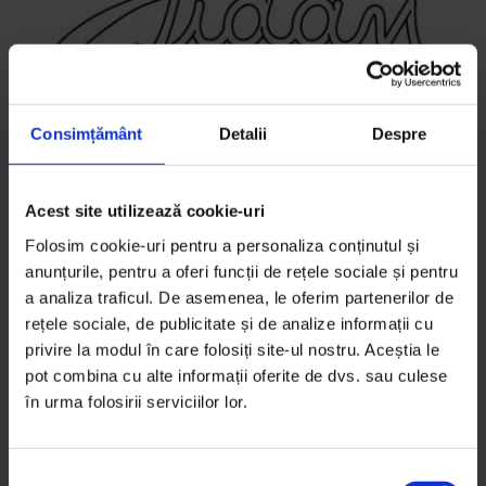
Consimțământ
Detalii
Despre
Eseuri
Acest site utilizează cookie-uri
Definiţii
Folosim cookie-uri pentru a personaliza conținutul și
În februarie 2011, o ediție revizuită a Dicționarului
anunțurile, pentru a oferi funcții de rețele sociale și pentru
a analiza traficul. De asemenea, le oferim partenerilor de
Explicativ al Limbii Române a ajuns în librării. Cuvântul
rețele sociale, de publicitate și de analize informații cu
„jidan” a primit o nouă definiție.
privire la modul în care folosiți site-ul nostru. Aceștia le
pot combina cu alte informații oferite de dvs. sau culese
De
Oana Sandu
în urma folosirii serviciilor lor.
Ilustrație de
Alex Macsoda
Timp de citire: 11 minute
16 martie 2012
S