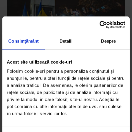
Consimțământ
Detalii
Despre
Acest site utilizează cookie-uri
Bucuresteanul
,
Texte
[Bucureșteanul] Dragoș Asaftei,
Folosim cookie-uri pentru a personaliza conținutul și
fotograf
anunțurile, pentru a oferi funcții de rețele sociale și pentru
a analiza traficul. De asemenea, le oferim partenerilor de
Dragoș Asaftei, între fotografierea orașului și
rețele sociale, de publicitate și de analize informații cu
fotografierea președintelui.
privire la modul în care folosiți site-ul nostru. Aceștia le
pot combina cu alte informații oferite de dvs. sau culese
De
Ruxandra Cosma
în urma folosirii serviciilor lor.
Fotografii de
Dragoș Asaftei
Timp de citire: 4 minute