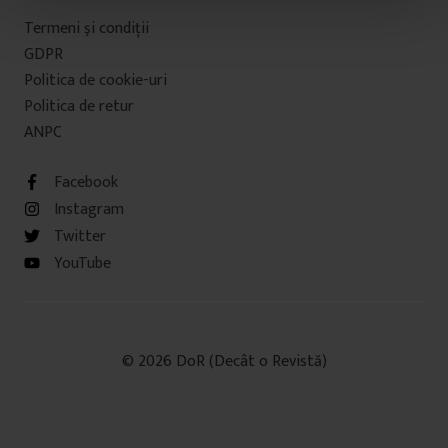
t
Termeni şi condiţii
u
GDPR
l
Politica de cookie-uri
u
Politica de retur
i
ANPC
Facebook
Instagram
Twitter
YouTube
© 2026 DoR (Decât o Revistă)