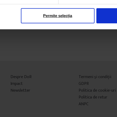
Permite selecția
Despre DoR
Termeni şi condiţii
Impact
GDPR
Newsletter
Politica de cookie-uri
Politica de retur
ANPC