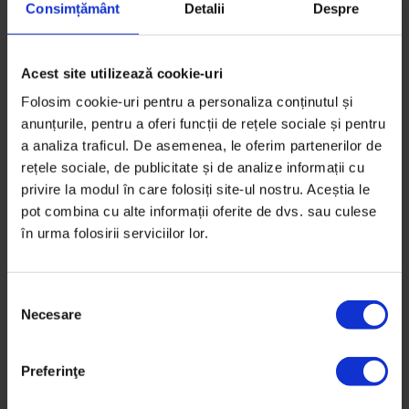
Consimțământ
Detalii
Despre
Acest site utilizează cookie-uri
Folosim cookie-uri pentru a personaliza conținutul și
anunțurile, pentru a oferi funcții de rețele sociale și pentru
a analiza traficul. De asemenea, le oferim partenerilor de
rețele sociale, de publicitate și de analize informații cu
privire la modul în care folosiți site-ul nostru. Aceștia le
pot combina cu alte informații oferite de dvs. sau culese
în urma folosirii serviciilor lor.
S
Necesare
e
l
e
Texte
Preferinţe
c
[EduDoR] Justiție pentru liceeni
ț