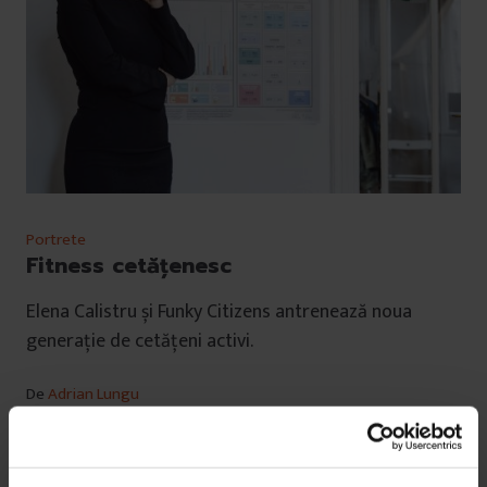
Portrete
Fitness cetățenesc
Elena Calistru și Funky Citizens antrenează noua
generație de cetățeni activi.
De
Adrian Lungu
Fotografii de
Ioana Moldovan
Timp de citire: 21 de minute
8 martie 2017