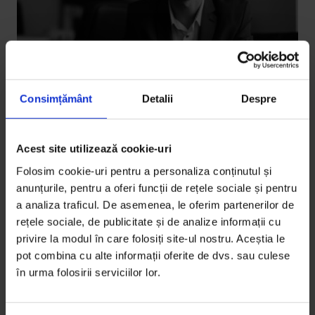
Consimțământ
Detalii
Despre
Acest site utilizează cookie-uri
Texte
[EduDoR] Justiție pentru liceeni
Folosim cookie-uri pentru a personaliza conținutul și
anunțurile, pentru a oferi funcții de rețele sociale și pentru
Convins că noțiunile de justiție joacă un rol important
a analiza traficul. De asemenea, le oferim partenerilor de
în viitorul adolescenților, judecătorul a început să
rețele sociale, de publicitate și de analize informații cu
scrie…
privire la modul în care folosiți site-ul nostru. Aceștia le
pot combina cu alte informații oferite de dvs. sau culese
De
Medeea Stan
în urma folosirii serviciilor lor.
Fotografii de
Bogdan Dincă
Timp de citire: 6 minute