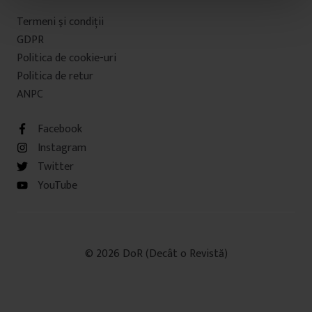
t
Termeni şi condiţii
u
GDPR
l
Politica de cookie-uri
u
Politica de retur
i
ANPC
Facebook
Instagram
Twitter
YouTube
© 2026 DoR (Decât o Revistă)