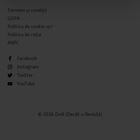
t
Termeni şi condiţii
u
GDPR
l
Politica de cookie-uri
u
Politica de retur
i
ANPC
Facebook
Instagram
Twitter
YouTube
© 2026 DoR (Decât o Revistă)