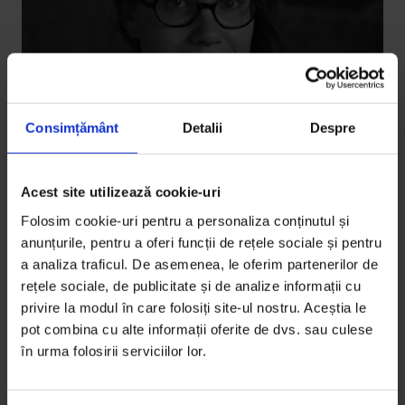
Consimțământ
Detalii
Despre
Acest site utilizează cookie-uri
The Power of Storytelling
Ce a învățat o fotojurnalistă lucrând
Folosim cookie-uri pentru a personaliza conținutul și
din America de Sud până în Turcia
anunțurile, pentru a oferi funcții de rețele sociale și pentru
a analiza traficul. De asemenea, le oferim partenerilor de
Cunoaște-o pe fotografa Elie Gardner, unul dintre
rețele sociale, de publicitate și de analize informații cu
speakerii conferinței The Power of Storytelling în
privire la modul în care folosiți site-ul nostru. Aceștia le
2017.
pot combina cu alte informații oferite de dvs. sau culese
în urma folosirii serviciilor lor.
De
Adi Bulboacă
Timp de citire: 3 minute