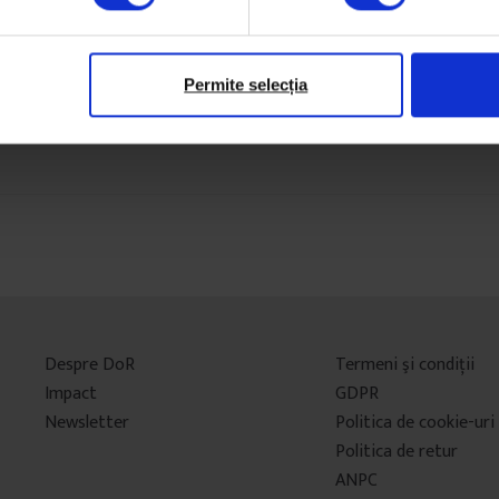
Permite selecția
Despre DoR
Termeni şi condiţii
Impact
GDPR
Newsletter
Politica de cookie-uri
Politica de retur
ANPC