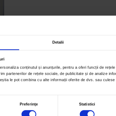
Detalii
uri
rsonaliza conținutul și anunțurile, pentru a oferi funcții de rețele
im partenerilor de rețele sociale, de publicitate și de analize info
e
ceștia le pot combina cu alte informații oferite de dvs. sau culese î
Preferinţe
Statistici