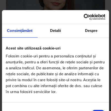
Consimțământ
Detalii
Despre
Portrete
Acest site utilizează cookie-uri
Teatrul tineretului
Folosim cookie-uri pentru a personaliza conținutul și
Gianina Cărbunariu vrea un teatru de stat al
anunțurile, pentru a oferi funcții de rețele sociale și pentru
a analiza traficul. De asemenea, le oferim partenerilor de
prezentului și viitorului. Poate construi asta în Piatra
rețele sociale, de publicitate și de analize informații cu
Neamț?
privire la modul în care folosiți site-ul nostru. Aceștia le
pot combina cu alte informații oferite de dvs. sau culese
De
Irina Tacu
în urma folosirii serviciilor lor.
Fotografii de
Adi Bulboacă
Timp de citire: 31 de minute
8 ianuarie 2018
S