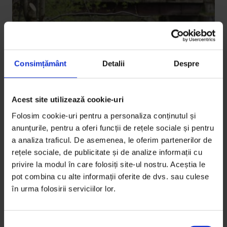
Consimțământ
Detalii
Despre
Acest site utilizează cookie-uri
Texte
Folosim cookie-uri pentru a personaliza conținutul și
#SchimbăCeva: Mândrie și luptă
anunțurile, pentru a oferi funcții de rețele sociale și pentru
anti‑beton
a analiza traficul. De asemenea, le oferim partenerilor de
rețele sociale, de publicitate și de analize informații cu
Despre Grupul de Inițiativă Locală Mara‑Cosău
privire la modul în care folosiți site-ul nostru. Aceștia le
pot combina cu alte informații oferite de dvs. sau culese
De
Lavinia Gliga
în urma folosirii serviciilor lor.
Fotografie de
Călin Ilea
Timp de citire: 4 minute
28 iulie 2015
S