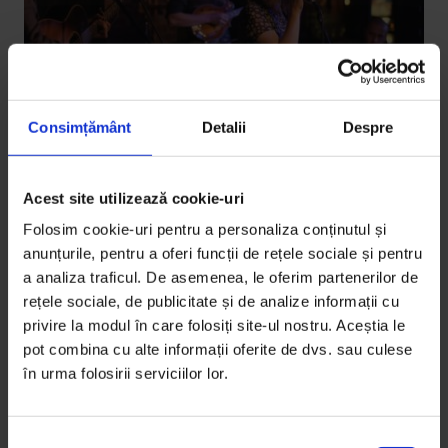
Consimțământ
Detalii
Despre
Acest site utilizează cookie-uri
Bucuresteanul
,
Texte
Folosim cookie-uri pentru a personaliza conținutul și
Bucureșteanul: Concertele secrete
anunțurile, pentru a oferi funcții de rețele sociale și pentru
a analiza traficul. De asemenea, le oferim partenerilor de
Afli cu 30 de ore înainte unde se ține evenimentul, afli
rețele sociale, de publicitate și de analize informații cu
cine cântă abia când ajungi. Te bagi?
privire la modul în care folosiți site-ul nostru. Aceștia le
pot combina cu alte informații oferite de dvs. sau culese
De
Gabriela Pițurlea
în urma folosirii serviciilor lor.
Fotografii de
Larisa Baltă
Timp de citire: 6 minute
12 iunie 2016
S