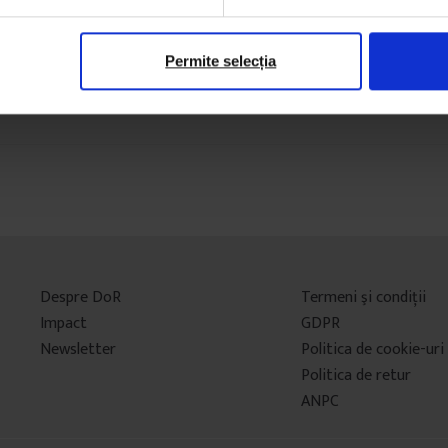
Permite selecția
Despre DoR
Termeni şi condiţii
Impact
GDPR
Newsletter
Politica de cookie-uri
Politica de retur
ANPC