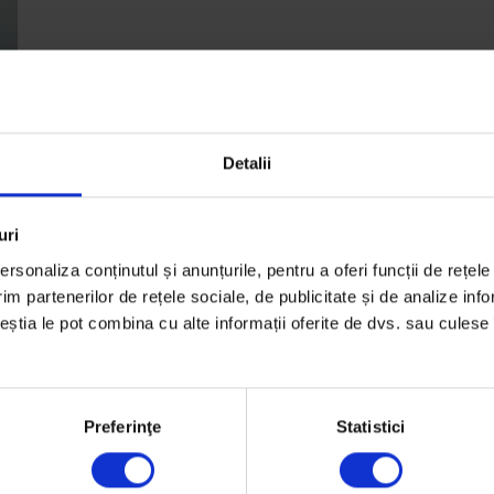
Detalii
uri
rsonaliza conținutul și anunțurile, pentru a oferi funcții de rețele
ci
im partenerilor de rețele sociale, de publicitate și de analize info
i
ceștia le pot combina cu alte informații oferite de dvs. sau culese î
Preferinţe
Statistici