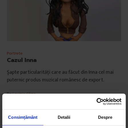
Portrete
Cazul Inna
Șapte particularități care au făcut din Inna cel mai
puternic produs muzical românesc de export.
De
Lavinia Gliga
Figurină din plastilină de
Mircea Drăgoi
Timp de citire: 15 minute
2 aprilie 2012
Consimțământ
Detalii
Despre