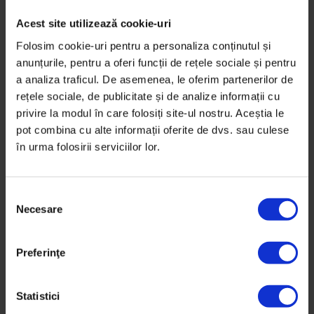
Acest site utilizează cookie-uri
Folosim cookie-uri pentru a personaliza conținutul și
anunțurile, pentru a oferi funcții de rețele sociale și pentru
a analiza traficul. De asemenea, le oferim partenerilor de
rețele sociale, de publicitate și de analize informații cu
privire la modul în care folosiți site-ul nostru. Aceștia le
pot combina cu alte informații oferite de dvs. sau culese
în urma folosirii serviciilor lor.
S
Necesare
e
l
English
,
Eseuri
e
The Case of Inna
Preferinţe
c
ț
The seven attributes that have made Inna the best-
i
Statistici
selling music product to come out of Romania.
a