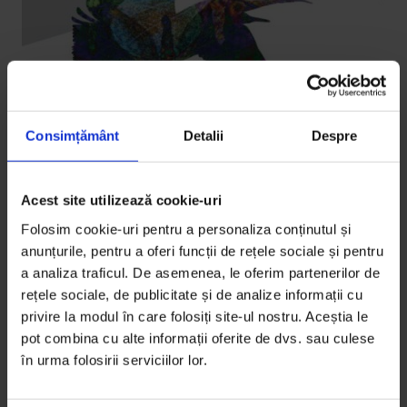
Consimțământ
Detalii
Despre
Acest site utilizează cookie-uri
Folosim cookie-uri pentru a personaliza conținutul și
Vești de la DoR
anunțurile, pentru a oferi funcții de rețele sociale și pentru
Silent Film Night la București
a analiza traficul. De asemenea, le oferim partenerilor de
Ce pot avea în comun un videogame celebru,
rețele sociale, de publicitate și de analize informații cu
matematica vizuală de avangardă, o animație
privire la modul în care folosiți site-ul nostru. Aceștia le
pot combina cu alte informații oferite de dvs. sau culese
sofisticată despre păsări,…
în urma folosirii serviciilor lor.
De
Sabina Ulubeanu