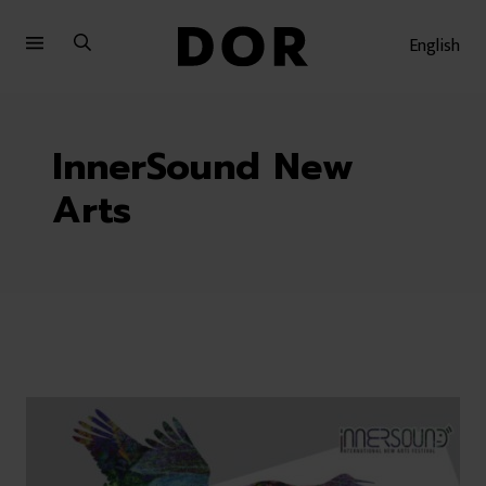
Sari
Sari
la
la
English
meniu
conținut
InnerSound New
Arts