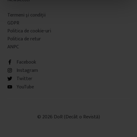
n
t
Termeni şi condiţii
u
GDPR
l
Politica de cookie-uri
u
i
Politica de retur
ANPC
Facebook
Instagram
Twitter
YouTube
© 2026 DoR (Decât o Revistă)