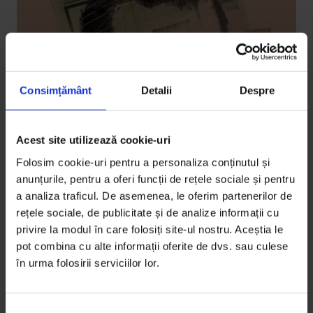
Consimțământ
Detalii
Despre
Acest site utilizează cookie-uri
Portrete
Folosim cookie-uri pentru a personaliza conținutul și
ColaboraDoR: Ionuț Rădulescu
anunțurile, pentru a oferi funcții de rețele sociale și pentru
a analiza traficul. De asemenea, le oferim partenerilor de
Traseul Balș-Craiova-București-Londra-Savannah-
rețele sociale, de publicitate și de analize informații cu
New York nu îl fac mulți și nu-i nici prea comun, însă
privire la modul în care folosiți site-ul nostru. Aceștia le
Ionuț Rădulescu…
pot combina cu alte informații oferite de dvs. sau culese
în urma folosirii serviciilor lor.
De
Andreea Bota
Timp de citire: 8 minute
15 august 2012
S