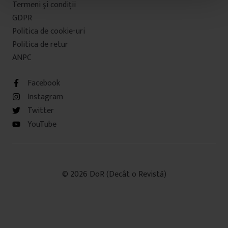
Termeni şi condiţii
t
u
GDPR
l
Politica de cookie-uri
u
Politica de retur
i
ANPC
Facebook
Instagram
Twitter
YouTube
© 2026 DoR (Decât o Revistă)