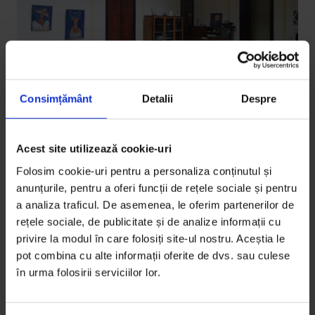
Consimțământ
Detalii
Despre
Acest site utilizează cookie-uri
Texte
[EduDoR] Cenușăreasa educației
Folosim cookie-uri pentru a personaliza conținutul și
anunțurile, pentru a oferi funcții de rețele sociale și pentru
Institutul de Științe ale Educației e singura instituție
a analiza traficul. De asemenea, le oferim partenerilor de
publică de cercetare din domeniul educației din
rețele sociale, de publicitate și de analize informații cu
România…
privire la modul în care folosiți site-ul nostru. Aceștia le
pot combina cu alte informații oferite de dvs. sau culese
De
Sorana Stănescu
în urma folosirii serviciilor lor.
Fotografie de
Sorana Stănescu
Timp de citire: 16 minute