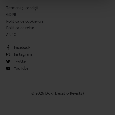
t
Termeni şi condiţii
u
GDPR
l
Politica de cookie-uri
u
Politica de retur
i
ANPC
Facebook
Instagram
Twitter
YouTube
© 2026 DoR (Decât o Revistă)