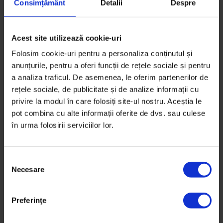
Consimțământ
Detalii
Despre
Timp de citire: 5 minute
27 noiembrie 2016
Acest site utilizează cookie-uri
Folosim cookie-uri pentru a personaliza conținutul și
anunțurile, pentru a oferi funcții de rețele sociale și pentru
a analiza traficul. De asemenea, le oferim partenerilor de
rețele sociale, de publicitate și de analize informații cu
privire la modul în care folosiți site-ul nostru. Aceștia le
pot combina cu alte informații oferite de dvs. sau culese
în urma folosirii serviciilor lor.
S
Necesare
e
l
e
Preferinţe
c
Texte
ț