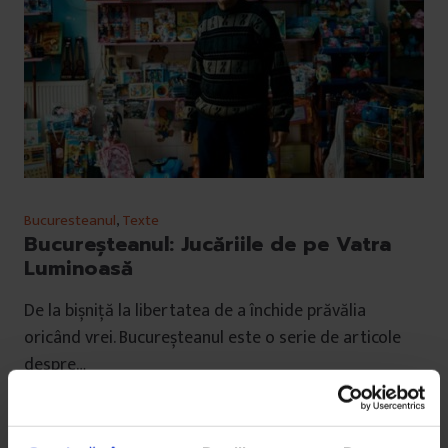
Bucuresteanul
,
Texte
Bucureșteanul: Jucăriile de pe Vatra
Luminoasă
De la bișniță la libertatea de a închide prăvălia
oricând vrei. Bucureșteanul este o serie de articole
despre…
De
Ana Maria Ciobanu
Fotografii de
Vlad Bîrdu