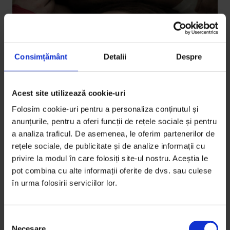
Consimțământ
Detalii
Despre
Acest site utilizează cookie-uri
Eseuri
Pumni în oglindă
Folosim cookie-uri pentru a personaliza conținutul și
anunțurile, pentru a oferi funcții de rețele sociale și pentru
Când mi‑am întrebat antrenorul cum se simte când
a analiza traficul. De asemenea, le oferim partenerilor de
te lupţi, nu m‑am gândit că o să‑mi arate.
rețele sociale, de publicitate și de analize informații cu
privire la modul în care folosiți site-ul nostru. Aceștia le
De
Ana-Maria Iana
pot combina cu alte informații oferite de dvs. sau culese
Fotografie de
Ana-Maria Iana
în urma folosirii serviciilor lor.
Timp de citire: 18 minute
18 octombrie 2011
S
Necesare