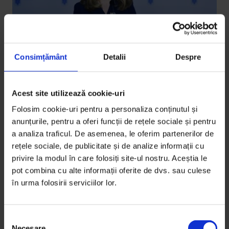
Consimțământ
Detalii
Despre
Acest site utilizează cookie-uri
Educație
,
Interviuri
Ligia Deca: „Cea mai rentabilă
Folosim cookie-uri pentru a personaliza conținutul și
investiție este cea în profesori”
anunțurile, pentru a oferi funcții de rețele sociale și pentru
a analiza traficul. De asemenea, le oferim partenerilor de
Educația românească poate fi mai bună doar dacă
rețele sociale, de publicitate și de analize informații cu
sprijinim real profesorii în toate etapele carierei lor.
privire la modul în care folosiți site-ul nostru. Aceștia le
pot combina cu alte informații oferite de dvs. sau culese
De
Nicoleta Coșoreanu
în urma folosirii serviciilor lor.
Timp de citire: 18 minute
21 ianuarie 2019
S
Necesare