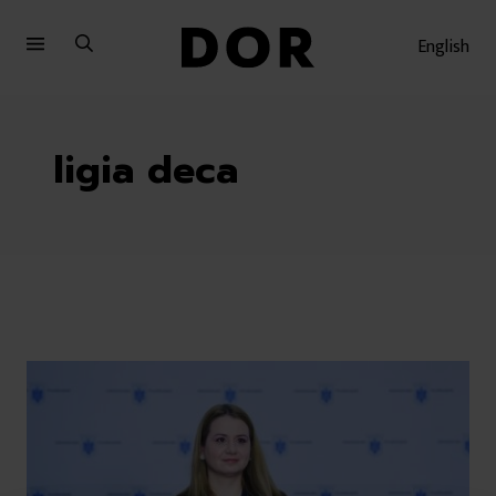
Sari
Sari
la
la
English
meniu
conținut
ligia deca