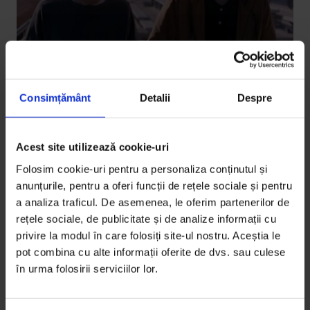
Consimțământ
Detalii
Despre
Acest site utilizează cookie-uri
Vești de la DoR
De văzut la Les Films de Cannes a
Folosim cookie-uri pentru a personaliza conținutul și
Bucarest 2015
anunțurile, pentru a oferi funcții de rețele sociale și pentru
a analiza traficul. De asemenea, le oferim partenerilor de
În pragul unei noi ediții Les Films de Cannes a
rețele sociale, de publicitate și de analize informații cu
Bucarest, am rugat doi critici de film să ne dezvăluie
privire la modul în care folosiți site-ul nostru. Aceștia le
filmele…
pot combina cu alte informații oferite de dvs. sau culese
în urma folosirii serviciilor lor.
De
DoR
Timp de citire: 3 minute