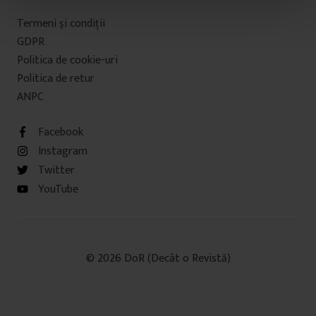
t
Termeni şi condiţii
u
GDPR
l
Politica de cookie-uri
u
Politica de retur
i
ANPC
Facebook
Instagram
Twitter
YouTube
© 2026 DoR (Decât o Revistă)