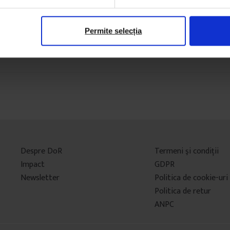
Permite selecția
Despre DoR
Termeni şi condiţii
Impact
GDPR
Newsletter
Politica de cookie-uri
Politica de retur
ANPC