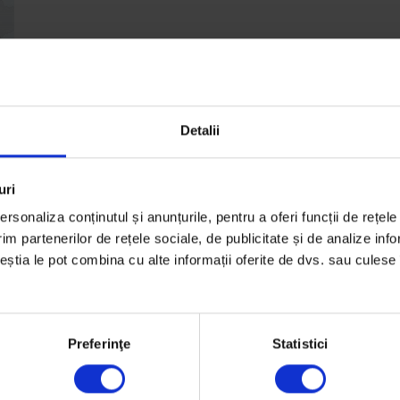
Detalii
a
uri
rsonaliza conținutul și anunțurile, pentru a oferi funcții de rețele
im partenerilor de rețele sociale, de publicitate și de analize info
a
ceștia le pot combina cu alte informații oferite de dvs. sau culese î
Preferinţe
Statistici