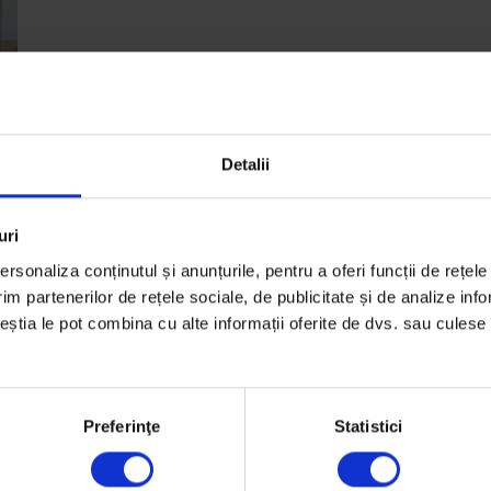
Detalii
i
uri
rsonaliza conținutul și anunțurile, pentru a oferi funcții de rețele
ă
im partenerilor de rețele sociale, de publicitate și de analize info
ceștia le pot combina cu alte informații oferite de dvs. sau culese î
Preferinţe
Statistici