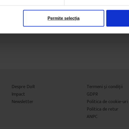
Permite selecția
Despre DoR
Termeni şi condiţii
Impact
GDPR
Newsletter
Politica de cookie-uri
Politica de retur
ANPC