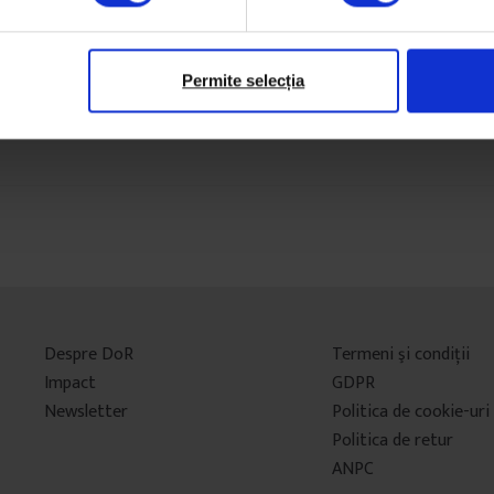
Permite selecția
Despre DoR
Termeni şi condiţii
Impact
GDPR
Newsletter
Politica de cookie-uri
Politica de retur
ANPC