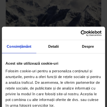
Consimțământ
Detalii
Despre
Eseuri
8.000
Acest site utilizează cookie-uri
Alpinistul Alex Găvan urcă munți cu capul plecat în
Folosim cookie-uri pentru a personaliza conținutul și
fața puterii lor. Acum aproape 10 ani a atins primul
anunțurile, pentru a oferi funcții de rețele sociale și pentru
optmiar - fără oxigen suplimentar și ajutoare la
a analiza traficul. De asemenea, le oferim partenerilor de
altitudine - și până azi a urcat 6 din cei 14 existenți.
rețele sociale, de publicitate și de analize informații cu
Fiecare autoportret de pe vârf spune povestea unui
privire la modul în care folosiți site-ul nostru. Aceștia le
moment unic, așa cum fiecare munte i-a lăsat altă
pot combina cu alte informații oferite de dvs. sau culese
în urma folosirii serviciilor lor.