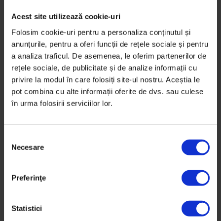
Acest site utilizează cookie-uri
Folosim cookie-uri pentru a personaliza conținutul și
anunțurile, pentru a oferi funcții de rețele sociale și pentru
a analiza traficul. De asemenea, le oferim partenerilor de
rețele sociale, de publicitate și de analize informații cu
privire la modul în care folosiți site-ul nostru. Aceștia le
pot combina cu alte informații oferite de dvs. sau culese
în urma folosirii serviciilor lor.
S
Necesare
e
l
English
,
Portrete
e
The life of Otto
Preferinţe
c
ț
This is Otto the Barbarian. A 16-year-old punk who
i
Statistici
wants to change the world.
a