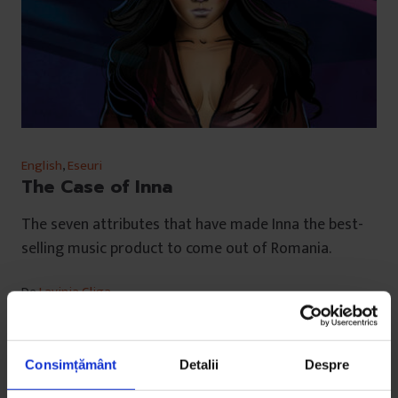
English
,
Eseuri
The Case of Inna
The seven attributes that have made Inna the best-
selling music product to come out of Romania.
De
Lavinia Gliga
Illustration by
Mircea Drăgoi
Timp de citire: 13 minute
21 noiembrie 2011
Consimțământ
Detalii
Despre