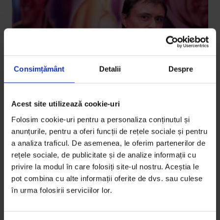
Consimțământ
Detalii
Despre
Acest site utilizează cookie-uri
Texte
,
Vești de la DoR
Despre festivaluri, cu Cristian Mungiu
Folosim cookie-uri pentru a personaliza conținutul și
anunțurile, pentru a oferi funcții de rețele sociale și pentru
Uneori, când nu pot să dorm, îmi vin în minte toate
a analiza traficul. De asemenea, le oferim partenerilor de
camerele de hotel din lumea asta în care am dormit,
rețele sociale, de publicitate și de analize informații cu
toate…
privire la modul în care folosiți site-ul nostru. Aceștia le
pot combina cu alte informații oferite de dvs. sau culese
De
Cristian Mungiu
în urma folosirii serviciilor lor.
Fotografie de
Codrin Prisecaru
Timp de citire: 3 minute