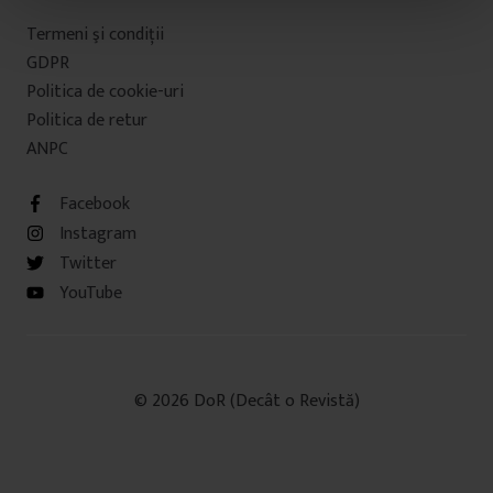
t
Termeni şi condiţii
u
GDPR
l
Politica de cookie-uri
u
Politica de retur
i
ANPC
Facebook
Instagram
Twitter
YouTube
© 2026 DoR (Decât o Revistă)