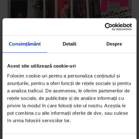
Consimțământ
Detalii
Despre
Acest site utilizează cookie-uri
Vești de la DoR
Te abonezi și câștigi: Colecția DoR
Folosim cookie-uri pentru a personaliza conținutul și
2012 & 2013
anunțurile, pentru a oferi funcții de rețele sociale și pentru
a analiza traficul. De asemenea, le oferim partenerilor de
În fiecare zi din februarie organizăm o tombolă cu
rețele sociale, de publicitate și de analize informații cu
premii pentru cei care se abonează în ziua respectivă.
privire la modul în care folosiți site-ul nostru. Aceștia le
Câștigătorul…
pot combina cu alte informații oferite de dvs. sau culese
în urma folosirii serviciilor lor.
De
DoR
Timp de citire: 3 minute