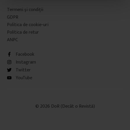
t
Termeni şi condiţii
u
GDPR
l
Politica de cookie-uri
u
Politica de retur
i
ANPC
Facebook
Instagram
Twitter
YouTube
© 2026 DoR (Decât o Revistă)