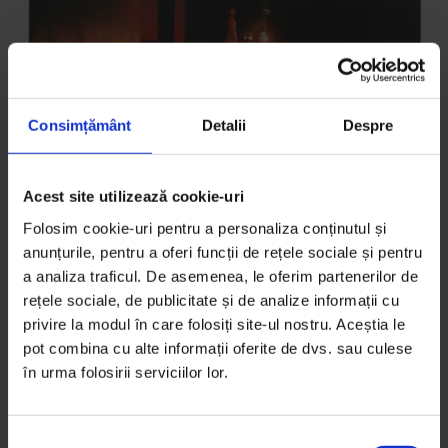
Consimțământ
Detalii
Despre
Eseuri
Acest site utilizează cookie-uri
Opera e un loc sigur de experimentat
Folosim cookie-uri pentru a personaliza conținutul și
moartea
anunțurile, pentru a oferi funcții de rețele sociale și pentru
După zece ani în culise, o regizoare se întreabă în ce
a analiza traficul. De asemenea, le oferim partenerilor de
direcție se îndreaptă relația ei cu o formă de artă
rețele sociale, de publicitate și de analize informații cu
privire la modul în care folosiți site-ul nostru. Aceștia le
care a transformat-o.
pot combina cu alte informații oferite de dvs. sau culese
în urma folosirii serviciilor lor.
De
Elena Morar
Timp de citire: 26 de minute
21 decembrie 2022
S