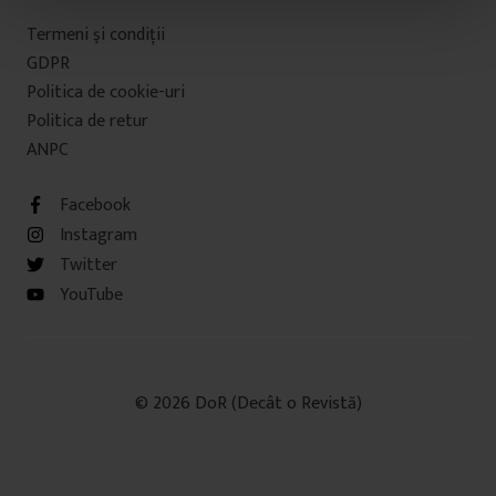
t
Termeni şi condiţii
u
GDPR
l
Politica de cookie-uri
u
Politica de retur
i
ANPC
Facebook
Instagram
Twitter
YouTube
© 2026 DoR (Decât o Revistă)