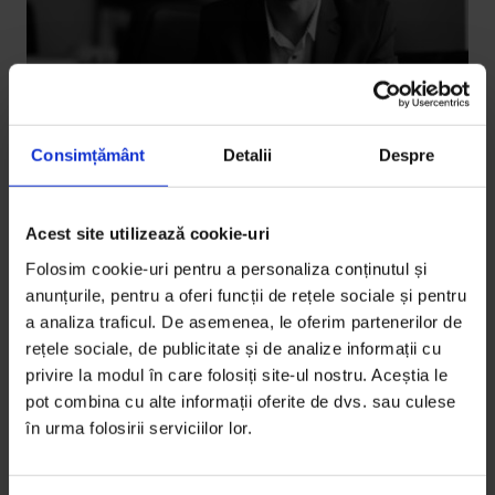
Consimțământ
Detalii
Despre
Acest site utilizează cookie-uri
Texte
[EduDoR] Justiție pentru liceeni
Folosim cookie-uri pentru a personaliza conținutul și
anunțurile, pentru a oferi funcții de rețele sociale și pentru
Convins că noțiunile de justiție joacă un rol important
a analiza traficul. De asemenea, le oferim partenerilor de
în viitorul adolescenților, judecătorul a început să
rețele sociale, de publicitate și de analize informații cu
scrie…
privire la modul în care folosiți site-ul nostru. Aceștia le
pot combina cu alte informații oferite de dvs. sau culese
De
Medeea Stan
în urma folosirii serviciilor lor.
Fotografii de
Bogdan Dincă
Timp de citire: 6 minute