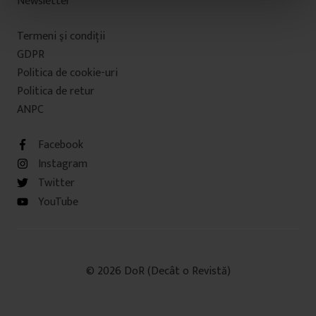
Newsletter
n
t
Termeni şi condiţii
u
GDPR
l
u
Politica de cookie-uri
i
Politica de retur
ANPC
Facebook
Instagram
Twitter
YouTube
© 2026 DoR (Decât o Revistă)