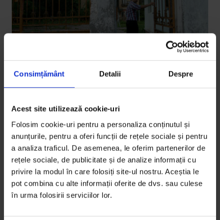
Consimțământ
Detalii
Despre
Portrete
Cealaltă viaţă a lui Ghiţă
Acest site utilizează cookie-uri
Când a vrut să se angajeze prima oară, Gheorghe
Folosim cookie-uri pentru a personaliza conținutul și
Silaghi a aflat că mai era un bărbat cu numele și CNP-
anunțurile, pentru a oferi funcții de rețele sociale și pentru
a analiza traficul. De asemenea, le oferim partenerilor de
ul lui, condamnat pentru tâlhărie și furt. Aceasta e
rețele sociale, de publicitate și de analize informații cu
povestea unui destin dictat de un lanț de erori
privire la modul în care folosiți site-ul nostru. Aceștia le
birocratice.
pot combina cu alte informații oferite de dvs. sau culese
în urma folosirii serviciilor lor.
De
Ana Maria Ciobanu
Fotografii de
Remus Ţiplea