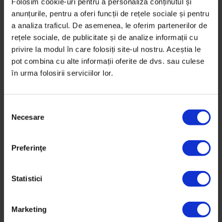
Folosim cookie-uri pentru a personaliza conținutul și
Cazier la purtător
anunțurile, pentru a oferi funcții de rețele sociale și pentru
După doi ani și opt luni petrecuți în două închisori, o
a analiza traficul. De asemenea, le oferim partenerilor de
femeie încearcă să se reintegreze în societate.
rețele sociale, de publicitate și de analize informații cu
privire la modul în care folosiți site-ul nostru. Aceștia le
pot combina cu alte informații oferite de dvs. sau culese
De
Delia Marinescu
Fotografie din
proiecte coordonate de Cosmin Bumbuț și
în urma folosirii serviciilor lor.
Alternative Sociale
Timp de citire: 18 minute
28 iunie 2017
S
Necesare
e
l
e
Preferinţe
c
ț
i
Statistici
a
c
Marketing
o