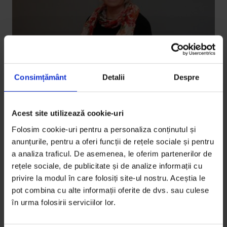
Consimțământ
Detalii
Despre
EduDoR
,
Reportaje
Acest site utilizează cookie-uri
[EduDoR] Profesorii finlandezi învață
Folosim cookie-uri pentru a personaliza conținutul și
să accepte haosul
anunțurile, pentru a oferi funcții de rețele sociale și pentru
a analiza traficul. De asemenea, le oferim partenerilor de
După patru ani de deliberări, școala finlandeză se
rețele sociale, de publicitate și de analize informații cu
schimbă, făcându-i pe elevi responsabili. Până și de
privire la modul în care folosiți site-ul nostru. Aceștia le
propria evaluare.
pot combina cu alte informații oferite de dvs. sau culese
în urma folosirii serviciilor lor.
De
Sorana Stănescu
Fotografie din
arhiva personală Anneli Rautiainen