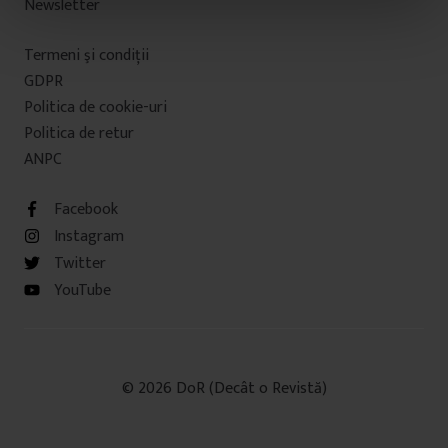
Newsletter
n
t
Termeni şi condiţii
u
l
GDPR
u
Politica de cookie-uri
i
Politica de retur
ANPC
Facebook
Instagram
Twitter
YouTube
© 2026 DoR (Decât o Revistă)