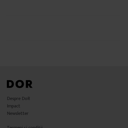
Navigare
în
articole
Despre DoR
Impact
Newsletter
Termeni şi condiţii