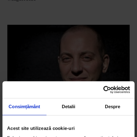
Consimțământ
Detalii
Despre
Acest site utilizează cookie-uri
Portrete
În căutarea politicianului de mâine