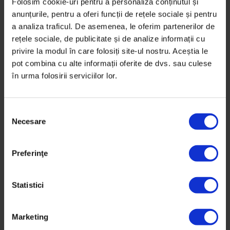
Folosim cookie-uri pentru a personaliza conținutul și
anunțurile, pentru a oferi funcții de rețele sociale și pentru
Politicienii sunt esențiali într-un proiect național
a analiza traficul. De asemenea, le oferim partenerilor de
coerent. Ce le lipsește azi tinerilor care și-au asumat
rețele sociale, de publicitate și de analize informații cu
jobul și de ce e nevoie ca partidele să recompenseze
privire la modul în care folosiți site-ul nostru. Aceștia le
competența, nu doar loialitatea?
pot combina cu alte informații oferite de dvs. sau culese
în urma folosirii serviciilor lor.
De
Ana Maria Luca
Fotografii de
Bogdan Dincă
Timp de citire: 20 de minute
S
27 martie 2017
Necesare
e
l
e
Preferinţe
c
ț
i
Statistici
a
c
Marketing
o