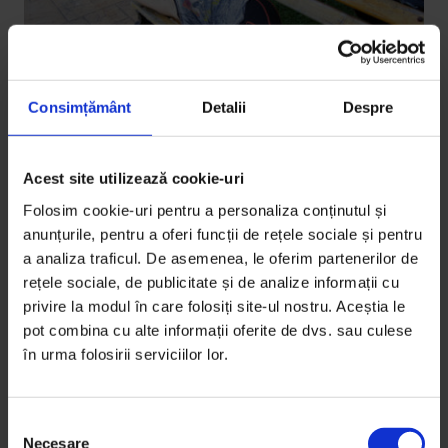
Consimțământ
Detalii
Despre
Acest site utilizează cookie-uri
Eseuri
United States of Porno
Folosim cookie-uri pentru a personaliza conținutul și
anunțurile, pentru a oferi funcții de rețele sociale și pentru
Kayden Kross, un star porno în vizită la București.
a analiza traficul. De asemenea, le oferim partenerilor de
rețele sociale, de publicitate și de analize informații cu
De
Kayden Kross
privire la modul în care folosiți site-ul nostru. Aceștia le
Traducere de
Gabriela Pițurlea
pot combina cu alte informații oferite de dvs. sau culese
Fotografii din arhiva personală
în urma folosirii serviciilor lor.
Timp de citire: 7 minute
23 martie 2011
S
Necesare
e